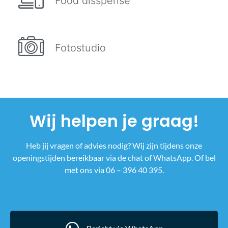
Food disspense
Fotostudio
Wij helpen je graag!
Heb jij vragen of advies nodig? Wij zijn tijdens onze
openingstijden bereikbaar via de chat of WhatsApp. Of bel
met ons via 06 – 396 40 395.