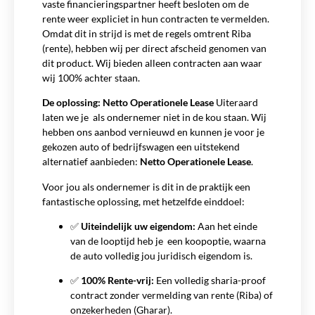
vaste financieringspartner heeft besloten om de
rente weer expliciet in hun contracten te vermelden.
Omdat dit in strijd is met de regels omtrent Riba
(rente), hebben wij per direct afscheid genomen van
dit product. Wij bieden alleen contracten aan waar
wij 100% achter staan.
De oplossing: Netto Operationele Lease
Uiteraard
laten we je als ondernemer niet in de kou staan. Wij
hebben ons aanbod vernieuwd en kunnen je voor je
gekozen auto of bedrijfswagen een uitstekend
alternatief aanbieden:
Netto Operationele Lease
.
Voor jou als ondernemer is dit in de praktijk een
fantastische oplossing, met hetzelfde einddoel:
✅
Uiteindelijk uw eigendom:
Aan het einde
van de looptijd heb je een koopoptie, waarna
de auto volledig jou juridisch eigendom is.
✅
100% Rente-vrij:
Een volledig sharia-proof
contract zonder vermelding van rente (Riba) of
onzekerheden (Gharar).