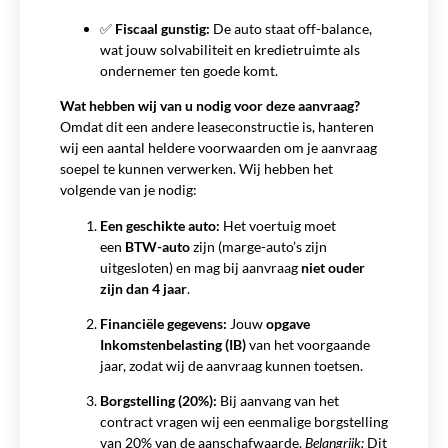
✅
Fiscaal gunstig:
De auto staat off-balance,
wat jouw solvabiliteit en kredietruimte als
ondernemer ten goede komt.
Wat hebben wij van u nodig voor deze aanvraag?
Omdat dit een andere leaseconstructie is, hanteren
wij een aantal heldere voorwaarden om je aanvraag
soepel te kunnen verwerken. Wij hebben het
volgende van je nodig:
Een geschikte auto:
Het voertuig moet
een
BTW-auto
zijn (marge-auto’s zijn
uitgesloten) en mag bij aanvraag
niet ouder
zijn dan 4 jaar
.
Financiële gegevens:
Jouw
opgave
Inkomstenbelasting (IB)
van het voorgaande
jaar, zodat wij de aanvraag kunnen toetsen.
Borgstelling (20%):
Bij aanvang van het
contract vragen wij een eenmalige borgstelling
van 20% van de aanschafwaarde.
Belangrijk:
Dit