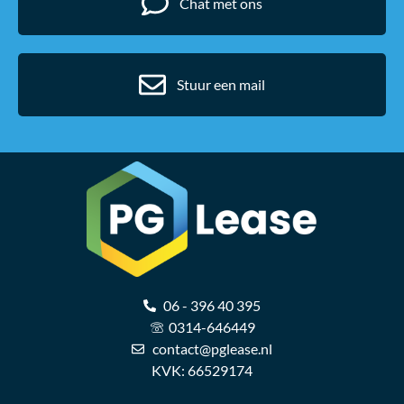
Chat met ons
Stuur een mail
06 - 396 40 395
0314-646449
contact@pglease.nl
KVK: 66529174