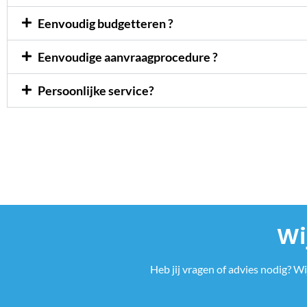
Eenvoudig budgetteren ?
Eenvoudige aanvraagprocedure ?
Persoonlijke service?
Wi
Heb jij vragen of advies nodig? W