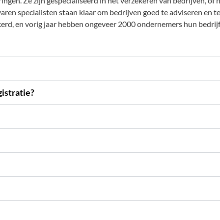
ringen. Ze zijn gespecialiseerd in het verzekeren van bedrijven, of 
aren specialisten staan klaar om bedrijven goed te adviseren en
ekerd, en vorig jaar hebben ongeveer 2000 ondernemers hun bedrij
istratie?