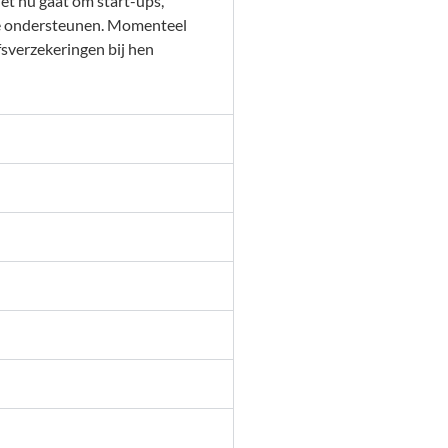
het nu gaat om start-ups,
 te ondersteunen. Momenteel
fsverzekeringen bij hen