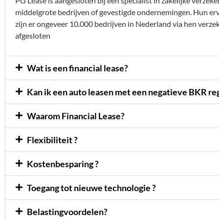
PG Lease is aangesloten bij een specialist in zakelijke verzeke
middelgrote bedrijven of gevestigde ondernemingen. Hun erv
zijn er ongeveer 10.000 bedrijven in Nederland via hen verz
afgesloten
Wat is een financial lease?
Kan ik een auto leasen met een negatieve BKR reg
Waarom Financial Lease?
Flexibiliteit ?
Kostenbesparing ?
Toegang tot nieuwe technologie ?
Belastingvoordelen?