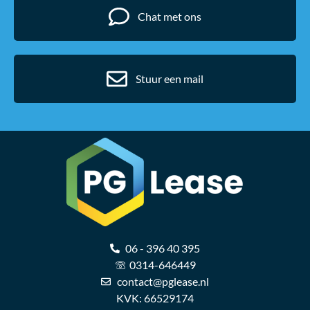
Chat met ons
Stuur een mail
06 - 396 40 395
0314-646449
contact@pglease.nl
KVK: 66529174